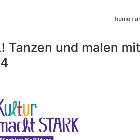
home / a
! Tanzen und malen mit
24