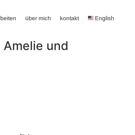
rbeiten
über mich
kontakt
English
 Amelie und